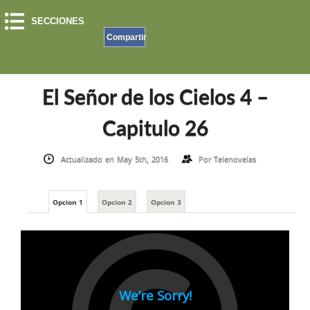
SECCIONES
Compartir
INICIO
»
EL SEÑOR DE LOS CIELOS
»
EL SEÑOR DE LOS CIELOS 4
»
EL SEÑOR DE LOS
CIELOS 4 – CAPITULO 26
El Señor de los Cielos 4 –
Capitulo 26
Actualizado en May 5th, 2016
Por
Telenovelas
Opcion 1
Opcion 2
Opcion 3