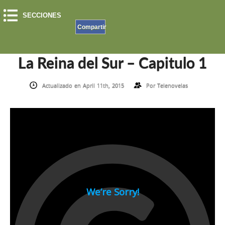
SECCIONES
Compartir
INICIO
»
LA REINA DEL SUR
»
LA REINA DEL SUR – CAPITULO 1
La Reina del Sur – Capitulo 1
Actualizado en April 11th, 2015
Por
Telenovelas