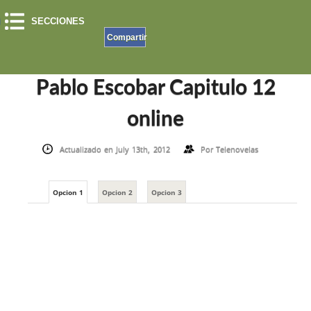
SECCIONES
Compartir
INICIO
»
EL PATRON DEL MAL
»
PABLO ESCOBAR CAPITULO 12 ONLINE
Pablo Escobar Capitulo 12
online
Actualizado en July 13th, 2012
Por
Telenovelas
Opcion 1
Opcion 2
Opcion 3