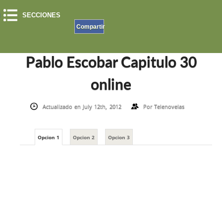
SECCIONES
Compartir
INICIO
»
EL PATRON DEL MAL
»
PABLO ESCOBAR CAPITULO 30 ONLINE
Pablo Escobar Capitulo 30
online
Actualizado en July 12th, 2012
Por
Telenovelas
Opcion 1
Opcion 2
Opcion 3