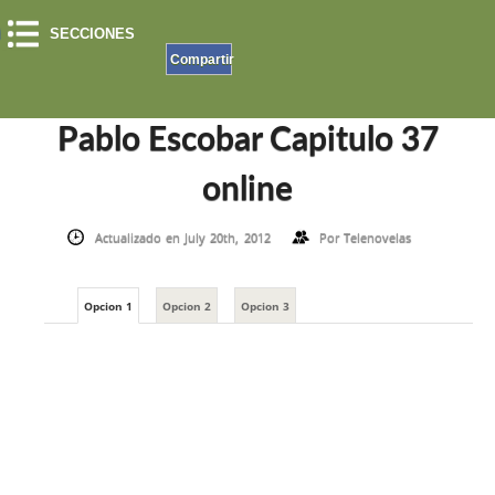
SECCIONES
Compartir
INICIO
»
EL PATRON DEL MAL
»
PABLO ESCOBAR CAPITULO 37 ONLINE
Pablo Escobar Capitulo 37
online
Actualizado en July 20th, 2012
Por
Telenovelas
Opcion 1
Opcion 2
Opcion 3