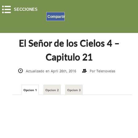
SECCIONES
Compartir
INICIO
»
EL SEÑOR DE LOS CIELOS
»
EL SEÑOR DE LOS CIELOS 4
»
EL SEÑOR DE LOS
CIELOS 4 – CAPITULO 21
El Señor de los Cielos 4 –
Capitulo 21
Actualizado en April 26th, 2016
Por
Telenovelas
Opcion 1
Opcion 2
Opcion 3