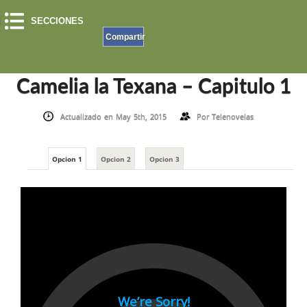
SECCIONES
Compartir
INICIO
»
CAMELIA LA TEXANA
»
CAMELIA LA TEXANA – CAPITULO 1
Camelia la Texana – Capitulo 1
Actualizado en May 5th, 2015
Por
Telenovelas
Opcion 1
Opcion 2
Opcion 3