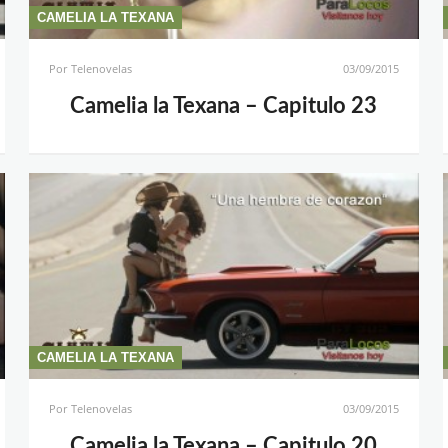
CAMELIA LA TEXANA
Por
Telenovelas
03/09/2015
Camelia la Texana – Capitulo 23
CAMELIA LA TEXANA
Por
Telenovelas
03/09/2015
Camelia la Texana – Capitulo 20