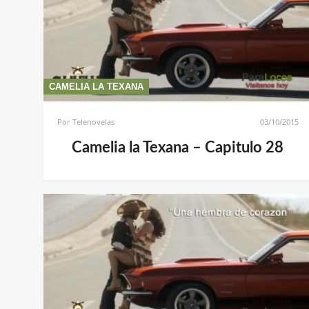
CAMELIA LA TEXANA
Por
Telenovelas
03/10/2015
Camelia la Texana – Capitulo 28