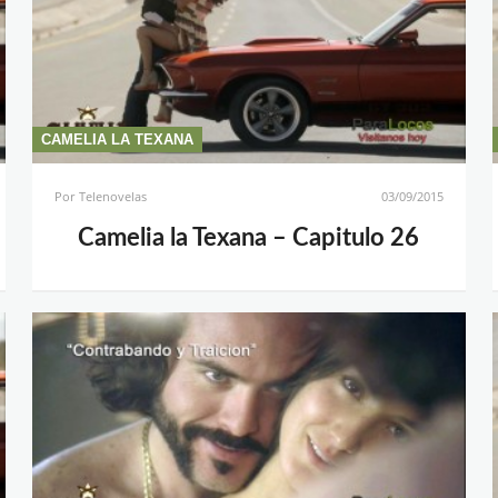
CAMELIA LA TEXANA
Por
Telenovelas
03/09/2015
Camelia la Texana – Capitulo 26