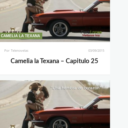
CAMELIA LA TEXANA
Por
Telenovelas
03/09/2015
Camelia la Texana – Capitulo 25