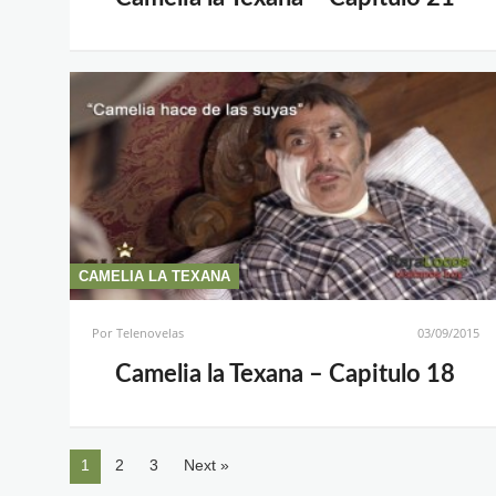
CAMELIA LA TEXANA
Por
Telenovelas
03/09/2015
Camelia la Texana – Capitulo 18
1
2
3
Next »