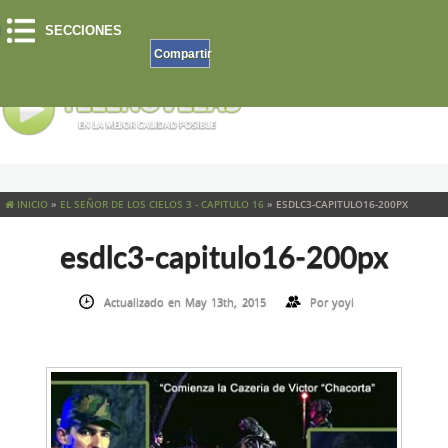
SECCIONES
Compartir
INICIO
»
EL SEÑOR DE LOS CIELOS 3 - CAPITULO 16
»
ESDLC3-CAPITULO16-200PX
esdlc3-capitulo16-200px
Actualizado en May 13th, 2015
Por
yoyi