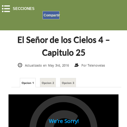
SECCIONES
Compartir
INICIO
»
EL SEÑOR DE LOS CIELOS
»
EL SEÑOR DE LOS CIELOS 4
»
EL SEÑOR DE LOS
CIELOS 4 – CAPITULO 25
El Señor de los Cielos 4 –
Capitulo 25
Actualizado en May 3rd, 2016
Por
Telenovelas
Opcion 1
Opcion 2
Opcion 3