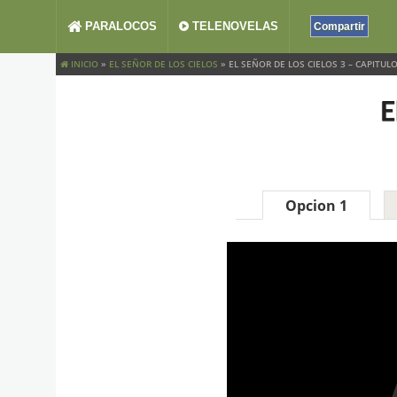
PARALOCOS
TELENOVELAS
Compartir
INICIO
»
EL SEÑOR DE LOS CIELOS
»
EL SEÑOR DE LOS CIELOS 3 – CAPITULO
E
Opcion 1