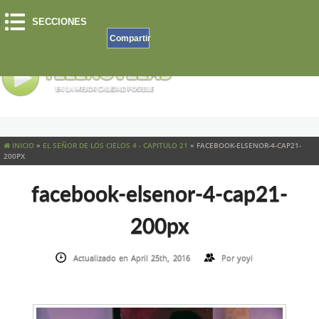
SECCIONES
Compartir
INICIO
»
EL SEÑOR DE LOS CIELOS 4 - CAPITULO 21
»
FACEBOOK-ELSENOR-4-CAP21-
200PX
facebook-elsenor-4-cap21-
200px
Actualizado en April 25th, 2016
Por
yoyi