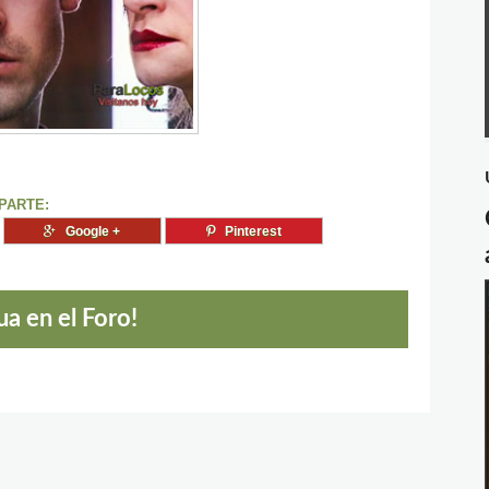
PARTE:
Google +
Pinterest
a en el Foro!