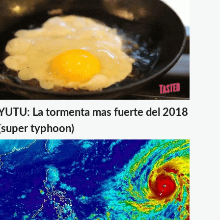
YUTU: La tormenta mas fuerte del 2018
(super typhoon)