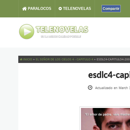
PARALOCOS
TELENOVELAS
Compartir
INICIO
»
EL SEÑOR DE LOS CIELOS 4 - CAPITULO 4
»
ESDLC4-CAPITULO4-200
esdlc4-cap
Actualizado en March 