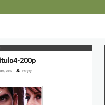
P
itulo4-200p
31st, 2016
Por
yoyi