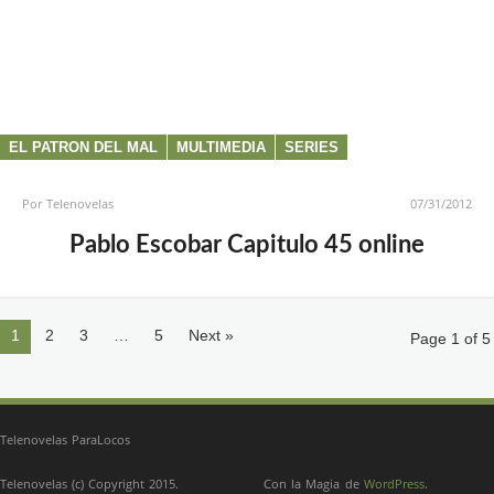
EL PATRON DEL MAL
MULTIMEDIA
SERIES
Por
Telenovelas
07/31/2012
Pablo Escobar Capitulo 45 online
1
2
3
…
5
Next »
Page 1 of 5
Telenovelas ParaLocos
Telenovelas (c) Copyright 2015.
Con la Magia de
WordPress
.