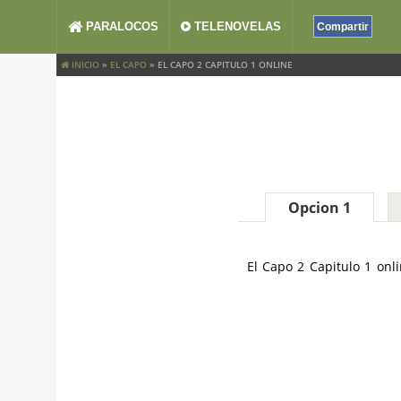
PARALOCOS
TELENOVELAS
Compartir
INICIO
»
EL CAPO
»
EL CAPO 2 CAPITULO 1 ONLINE
Opcion 1
El Capo 2 Capitulo 1 onl