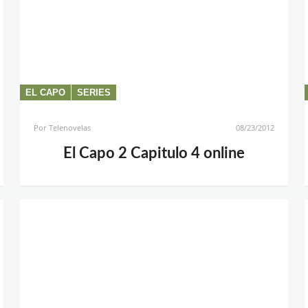
EL CAPO
SERIES
Por
Telenovelas
08/23/2012
El Capo 2 Capitulo 4 online