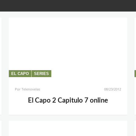
EL CAPO
SERIES
Por
Telenovelas
08/23/2012
El Capo 2 Capitulo 7 online