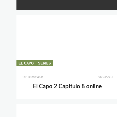
EL CAPO
SERIES
Por
Telenovelas
08/23/2012
El Capo 2 Capitulo 8 online