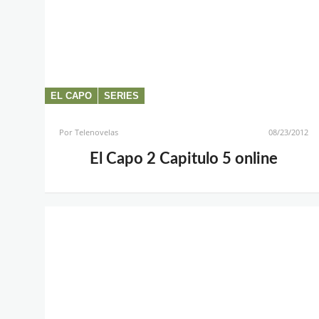
EL CAPO
SERIES
Por
Telenovelas
08/23/2012
El Capo 2 Capitulo 5 online