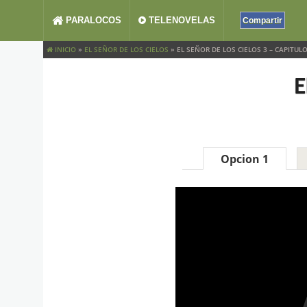
PARALOCOS
TELENOVELAS
Compartir
INICIO
»
EL SEÑOR DE LOS CIELOS
»
EL SEÑOR DE LOS CIELOS 3 – CAPITULO
E
Opcion 1