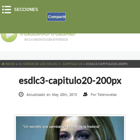
SECCIONES
Compartir
INICIO
»
EL SEÑOR DE LOS CIELOS 3 - CAPITULO 20
»
ESDLC3-CAPITULO20-200PX
esdlc3-capitulo20-200px
Actualizado en May 20th, 2015
Por
Telenovelas