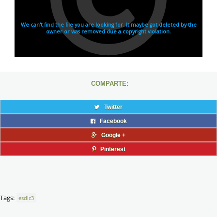
COMPARTE:
Twitter
Facebook
Google +
Pinterest
Tags:
esdlc3