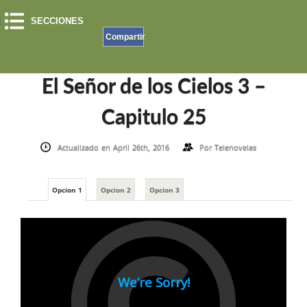
SECCIONES
Compartir
INICIO
»
EL SEÑOR DE LOS CIELOS
»
EL SEÑOR DE LOS CIELOS 3 – CAPITULO 25
El Señor de los Cielos 3 –
Capitulo 25
Actualizado en April 26th, 2016
Por
Telenovelas
Opcion 1
Opcion 2
Opcion 3