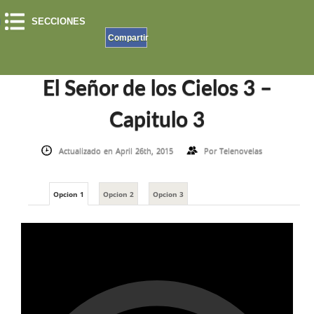
SECCIONES
Compartir
INICIO
»
EL SEÑOR DE LOS CIELOS
»
EL SEÑOR DE LOS CIELOS 3 – CAPITULO 3
El Señor de los Cielos 3 –
Capitulo 3
Actualizado en April 26th, 2015
Por
Telenovelas
Opcion 1
Opcion 2
Opcion 3