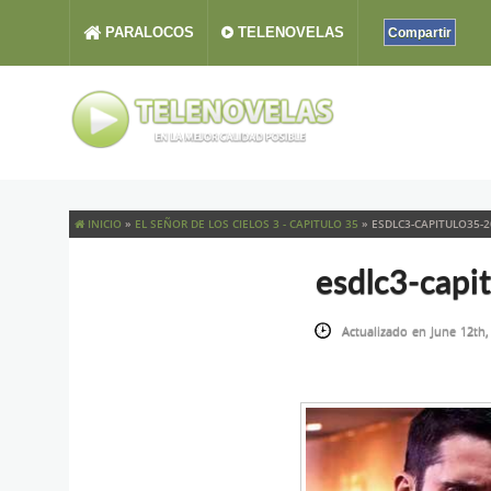
PARALOCOS
TELENOVELAS
Compartir
INICIO
»
EL SEÑOR DE LOS CIELOS 3 - CAPITULO 35
»
ESDLC3-CAPITULO35-2
esdlc3-capi
Actualizado en June 12th,