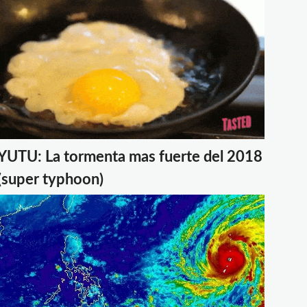
YUTU: La tormenta mas fuerte del 2018
(super typhoon)