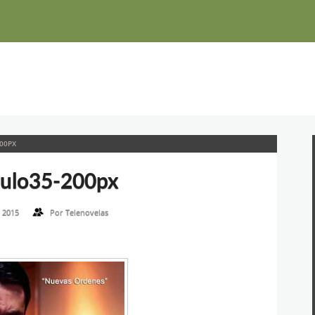
00PX
tulo35-200px
 2015
Por
Telenovelas