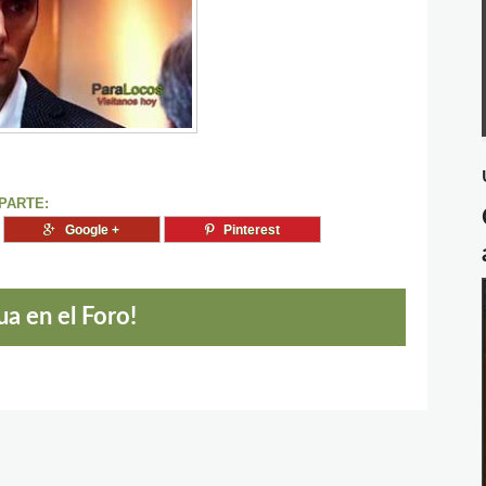
PARTE:
Google +
Pinterest
a en el Foro!