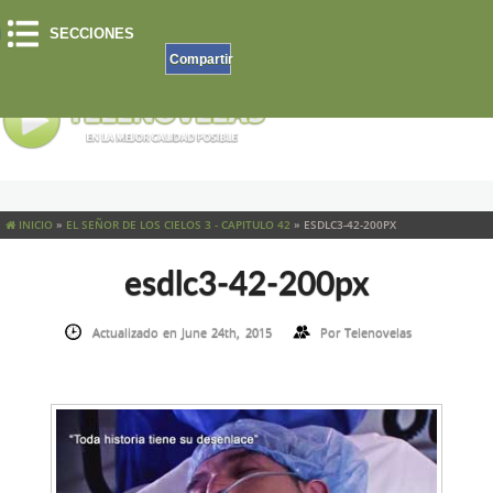
SECCIONES
Compartir
INICIO
»
EL SEÑOR DE LOS CIELOS 3 - CAPITULO 42
»
ESDLC3-42-200PX
esdlc3-42-200px
Actualizado en June 24th, 2015
Por
Telenovelas