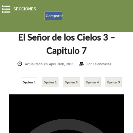
SECCIONES
Compartir
INICIO
»
EL SEÑOR DE LOS CIELOS
»
EL SEÑOR DE LOS CIELOS 3 – CAPITULO 7
El Señor de los Cielos 3 –
Capitulo 7
Actualizado en April 26th, 2016
Por
Telenovelas
Opcion 1
Opcion 2
Opcion 3
Opcion 4
Opcion 5