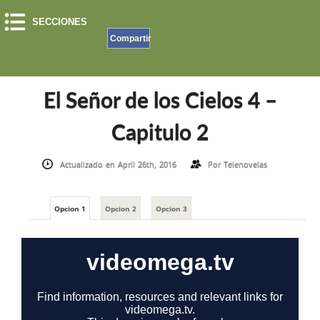
SECCIONES
Compartir
INICIO
»
EL SEÑOR DE LOS CIELOS
»
EL SEÑOR DE LOS CIELOS 4
»
EL SEÑOR DE LOS
CIELOS 4 – CAPITULO 2
El Señor de los Cielos 4 –
Capitulo 2
Actualizado en April 26th, 2016
Por
Telenovelas
Opcion 1
Opcion 2
Opcion 3