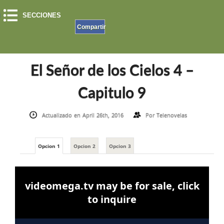
SECCIONES
Compartir
INICIO
»
EL SEÑOR DE LOS CIELOS
»
EL SEÑOR DE LOS CIELOS 4
»
EL SEÑOR DE LOS
CIELOS 4 – CAPITULO 9
El Señor de los Cielos 4 –
Capitulo 9
Actualizado en April 26th, 2016
Por
Telenovelas
Opcion 1
Opcion 2
Opcion 3