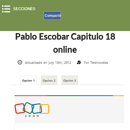
SECCIONES
Compartir
INICIO
»
EL PATRON DEL MAL
»
PABLO ESCOBAR CAPITULO 18 ONLINE
Pablo Escobar Capitulo 18
online
Actualizado en July 13th, 2012
Por
Telenovelas
Opcion 1
Opcion 2
Opcion 3