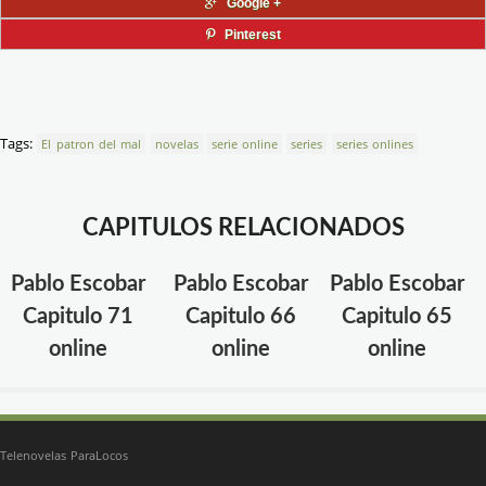
Google +
Pinterest
Tags:
El patron del mal
novelas
serie online
series
series onlines
CAPITULOS RELACIONADOS
Pablo Escobar
Pablo Escobar
Pablo Escobar
Capitulo 71
Capitulo 66
Capitulo 65
online
online
online
Telenovelas ParaLocos