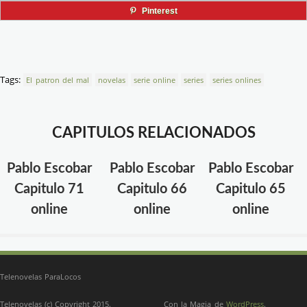
Pinterest
Tags:
El patron del mal
novelas
serie online
series
series onlines
CAPITULOS RELACIONADOS
Pablo Escobar
Pablo Escobar
Pablo Escobar
Capitulo 71
Capitulo 66
Capitulo 65
online
online
online
Telenovelas ParaLocos
Telenovelas (c) Copyright 2015.
Con la Magia de
WordPress
.