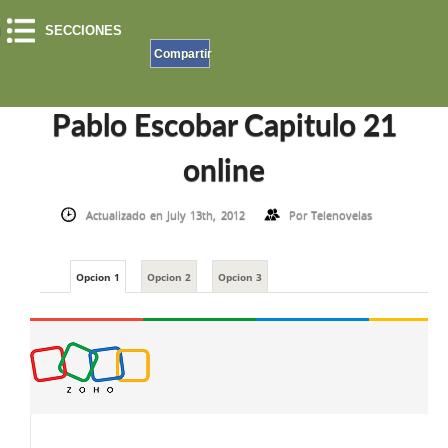
SECCIONES
Compartir
INICIO
»
EL PATRON DEL MAL
»
PABLO ESCOBAR CAPITULO 21 ONLINE
Pablo Escobar Capitulo 21
online
Actualizado en July 13th, 2012
Por
Telenovelas
Opcion 1
Opcion 2
Opcion 3