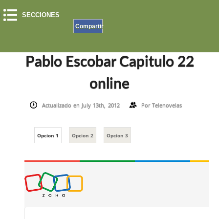
SECCIONES
Compartir
INICIO
»
EL PATRON DEL MAL
»
PABLO ESCOBAR CAPITULO 22 ONLINE
Pablo Escobar Capitulo 22
online
Actualizado en July 13th, 2012
Por
Telenovelas
Opcion 1
Opcion 2
Opcion 3