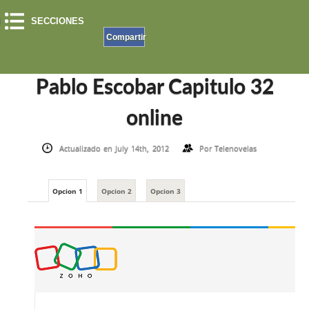
SECCIONES
Compartir
INICIO
»
EL PATRON DEL MAL
»
PABLO ESCOBAR CAPITULO 32 ONLINE
Pablo Escobar Capitulo 32
online
Actualizado en July 14th, 2012
Por
Telenovelas
Opcion 1
Opcion 2
Opcion 3