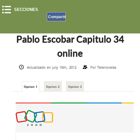
SECCIONES
Compartir
INICIO
»
EL PATRON DEL MAL
»
PABLO ESCOBAR CAPITULO 34 ONLINE
Pablo Escobar Capitulo 34
online
Actualizado en July 16th, 2012
Por
Telenovelas
Opcion 1
Opcion 2
Opcion 3