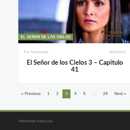
EL SEÑOR DE LOS CIELOS
Por
Telenovelas
06/23/2015
El Señor de los Cielos 3 – Capitulo
41
« Previous
1
2
3
4
5
…
24
Next »
Telenovelas ParaLocos